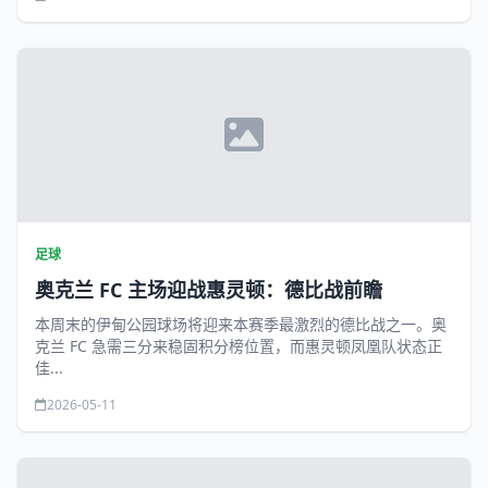
足球
奥克兰 FC 主场迎战惠灵顿：德比战前瞻
本周末的伊甸公园球场将迎来本赛季最激烈的德比战之一。奥
克兰 FC 急需三分来稳固积分榜位置，而惠灵顿凤凰队状态正
佳...
2026-05-11