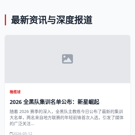
最新资讯与深度报道
橄榄球
2026 全黑队集训名单公布：新星崛起
随着 2026 赛季的深入，全黑队主教练今日公布了最新的集训
大名单，两名来自地方联赛的年轻前锋首次入选，引发了媒体
的广泛关注...
2026-05-12